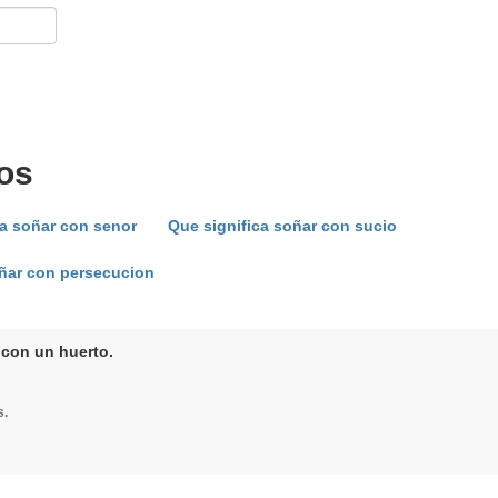
os
ca soñar con senor
Que significa soñar con sucio
oñar con persecucion
 con un huerto.
s.