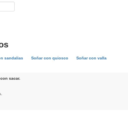
os
n sandalias
Soñar con quiosco
Soñar con valla
 con sacar.
s.