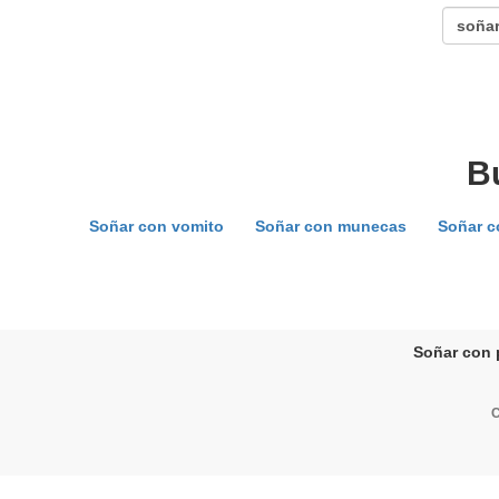
B
Soñar con vomito
Soñar con munecas
Soñar c
Soñar con p
C