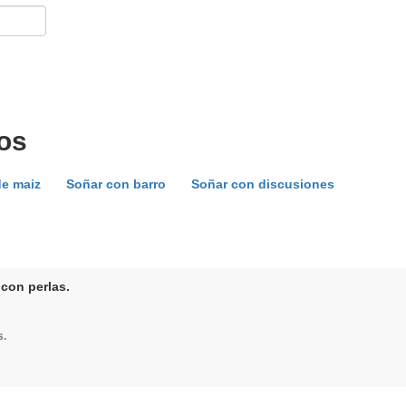
os
de maiz
Soñar con barro
Soñar con discusiones
 con perlas.
s.