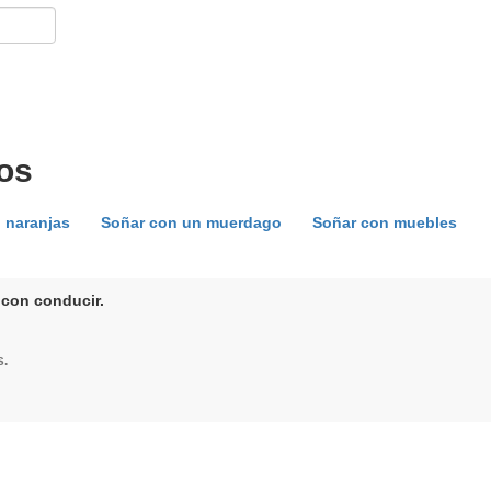
os
 naranjas
Soñar con un muerdago
Soñar con muebles
 con conducir.
s.