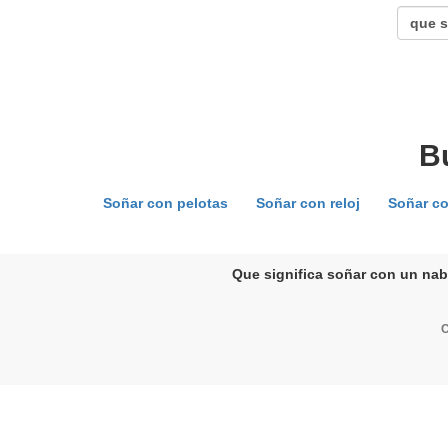
B
Soñar con pelotas
Soñar con reloj
Soñar co
Que significa soñar con un nab
C