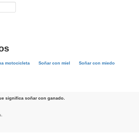
os
a motocicleta
Soñar con miel
Soñar con miedo
ue significa soñar con ganado.
s.