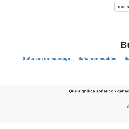
B
Soñar con un muerdago
Soñar con muebles
So
Que significa soñar con ganad
C