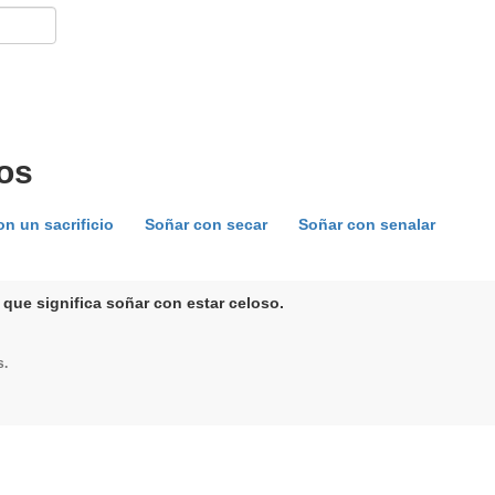
os
n un sacrificio
Soñar con secar
Soñar con senalar
 que significa soñar con estar celoso.
s.