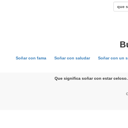
B
Soñar con fama
Soñar con saludar
Soñar con un 
Que significa soñar con estar celoso.
C